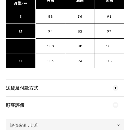
胸圍
腰圍
臀圍
身型cm
S
88
76
91
M
94
82
97
L
100
88
103
XL
106
94
109
送貨及付款方式
顧客評價