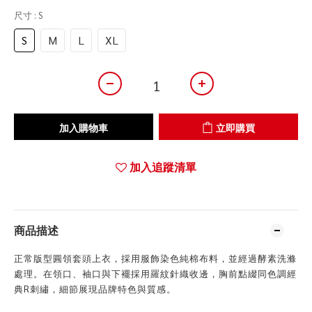
尺寸
: S
S
M
L
XL
加入購物車
立即購買
加入追蹤清單
商品描述
正常版型圓領套頭上衣，採用服飾染色純棉布料，並經過酵素洗滌
處理。在領口、袖口與下襬採用羅紋針織收邊，胸前點綴同色調經
典R刺繡，細節展現品牌特色與質感。