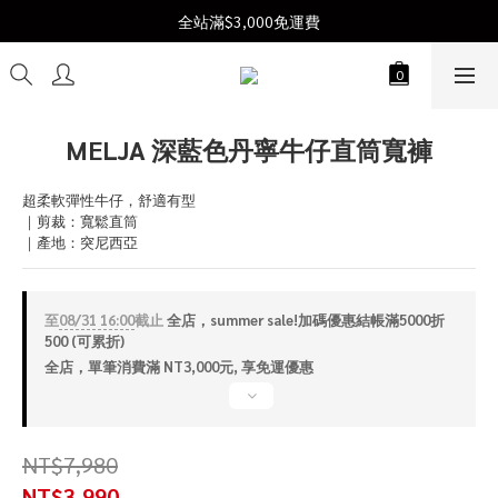
Join us  |  加入會員送$300購物金
全站滿$3,000免運費
Join us  |  加入會員送$300購物金
MELJA 深藍色丹寧牛仔直筒寬褲
超柔軟彈性牛仔，舒適有型
｜剪裁：寬鬆直筒
｜產地：突尼西亞
至
08/31 16:00
截止
全店，summer sale!加碼優惠結帳滿5000折
500 (可累折)
全店，單筆消費滿 NT3,000元, 享免運優惠
NT$7,980
NT$3,990