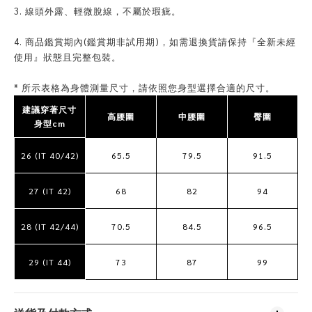
3. 線頭外露、輕微脫線，不屬於瑕疵。
4. 商品鑑賞期內(鑑賞期非試用期)，如需退換貨請保持『全新未經
使用』狀態且完整包裝。
* 所示表格為身體測量尺寸，請依照您身型選擇合適的尺寸。
建議穿著尺寸
高腰圍
中腰圍
臀圍
身型cm
26 (IT 40/42)
65.5
79.5
91.5
27 (IT 42)
68
82
94
28 (IT 42/44)
70.5
84.5
96.5
29 (IT 44)
73
87
99