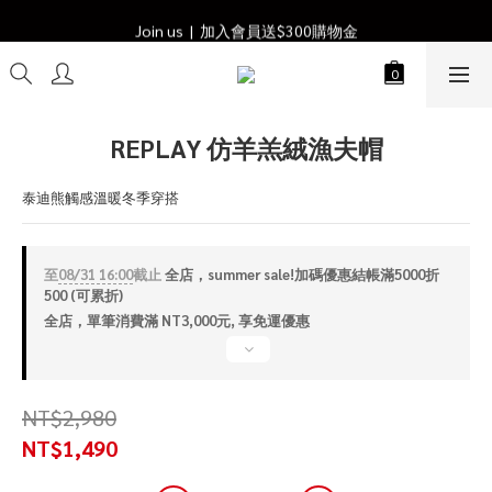
Join us  |  加入會員送$300購物金
Join us  |  加入會員送$300購物金
REPLAY 仿羊羔絨漁夫帽
泰迪熊觸感溫暖冬季穿搭
至
08/31 16:00
截止
全店，summer sale!加碼優惠結帳滿5000折
500 (可累折)
全店，單筆消費滿 NT3,000元, 享免運優惠
NT$2,980
NT$1,490